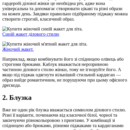
гардеробі ділової жінки це необхідна річ, адже вона
універсальна та допомагає створювати цікаві та різні образи
на кожен день. Завдяки правильно підібраному піджаку можна
створити строгий, класичний образ.
Синій жакет ділового стилю
Жіночий жакет.
Наприклад, якщо комбінувати його зі спідницею олівець або
строгими брюками. Каблук вважається нерозривною
частиною ділового стилю жінки, тому не ігноруйте його. А
якщо під піджак одягнути вільніший стильний кардиган —
образ вийде романтичним, не порушуючи при цьому офісного
дрескода.
2. Блузка
Вже не один рік блузка вважається символом ділового стилю.
Різні її варіанти, починаючи від класичної білої, чорної та
закінчуючи різнокольоровою з принтами. У комбінації зі
спідницею або брюками, різними піджаками та кардиганами