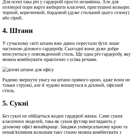
Для осені така річ у гардеробі просто незамінна. Але для
похмурої пори варто вибирати класичні, приглушені кольори:
чорний, коричневий, бордовий (дуже стильний цього сезону)
або сірий.
4. Штани
У сучасному світі штани вже давно перестали бути лише
частиною ділового гардеробу. Сьогодні вони дуже добре
вписуються у повсякденний стиль. Ще одна річ гардеробу, яку
можна комбінувати практично з усіма речами.
Радимо звернути увагу на штани прямого крою, адже вони не
тільки стрункі, але й чудово впишуться в діловий, офісний
стиль.
5. Сукні
Без сукні не обійдеться жоден гардероб жінки. Саме сукня
класичних моделей, така як сукня футляр виглядають у
діловому офісі якнайкраще. Завдяки універсальному крою та
ненав'язливим кольорам таку сукню можна комбінувати з