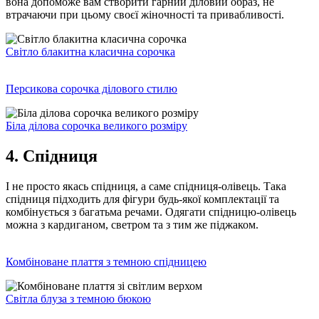
вона допоможе вам створити гарний діловий образ, не
втрачаючи при цьому своєї жіночності та привабливості.
Світло блакитна класична сорочка
Персикова сорочка ділового стилю
Біла ділова сорочка великого розміру
4. Спідниця
І не просто якась спідниця, а саме спідниця-олівець. Така
спідниця підходить для фігури будь-якої комплектації та
комбінується з багатьма речами. Одягати спідницю-олівець
можна з кардиганом, светром та з тим же піджаком.
Комбіноване плаття з темною спідницею
Світла блуза з темною бюкою