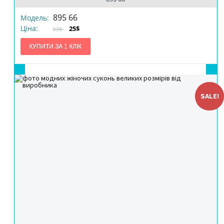
895 66
Модель:
Ціна:
25$
62$
SALE!