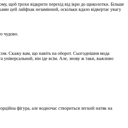
ому, щоб трохи відкрити перехід від ікри до щиколотки. Більше
жками цей лайфхак незамінний, оскільки вдало відвертає увагу
о чудово.
ясом. Скажу вам, що навіть на оборот. Сьогоднішня мода
 універсальний, він іде всім. Але, знову ж таки, важливо
рційна фігура, але водночас створиться легкий натяк на