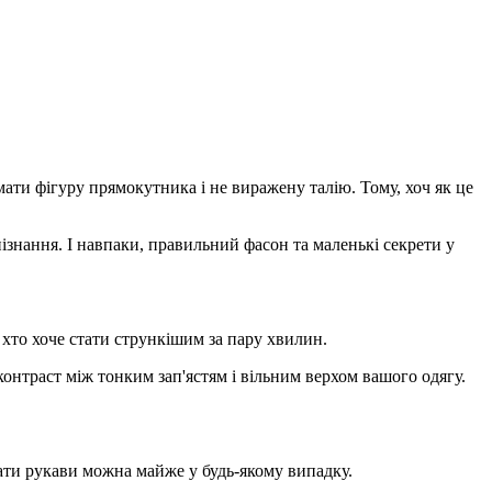
мати фігуру прямокутника і не виражену талію. Тому, хоч як це
пізнання. І навпаки, правильний фасон та маленькі секрети у
 хто хоче стати стрункішим за пару хвилин.
нтраст між тонким зап'ястям і вільним верхом вашого одягу.
тати рукави можна майже у будь-якому випадку.