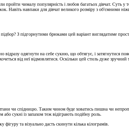
ли пройти чималу популярність і любов багатьох дівчат. Суть у т
іжок. Навіть навпаки для дівчат великого розміру з об'ємними ні
 підбор? З підгорнутими брюками цей варіант виглядатиме прост
бно відразу одягнути на себе сукню, що обтягує, і затягнутися по
очеться від неї відмовлятися. Оскільки цей стиль дуже зручний та
тани чи спідницю. Таким чином буде ховатись пишна чи непропо
або сукні із запахом теж відіграють подібну роль.
 фігуру та візуально дасть скинути кілька кілограмів.