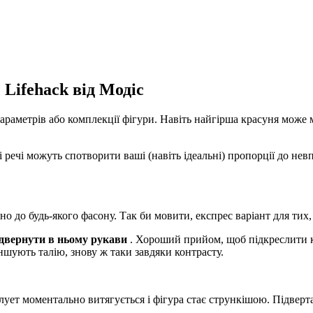
Lifehack від Модіс
араметрів або комплекції фігури. Навіть найгірша красуня може 
 речі можуть спотворити ваші (навіть ідеальні) пропорції до нев
о до будь-якого фасону. Так би мовити, експрес варіант для тих,
ідвернути в ньому рукави
. Хороший прийом, щоб підкреслити ко
ншують талію, знову ж таки завдяки контрасту.
илует моментально витягується і фігура стає стрункішою. Підвер