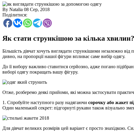
By Natalia
08 Сер, 2018
Поділитися:
Як стати стрункішою за кілька хвилин? 
Більшість дівчат хочуть виглядати стрункішими незалежно від п
дивно, на пропорції нашої фігури впливає саме вибір одягу.
До її вибору важливо ставитися серйозно, адже погано підібрані
виборі одягу покращать вашу фігуру.
Отже, розберемо деякі прийоми, які можна застосувати практичн
1. Спробуйте наступного разу надягаючи
сорочку або жакет п
Один маленький секрет: підгорнуті рукави також візуально зме
Для дівчат великих розмірів цей варіант є просто знахідкою. С