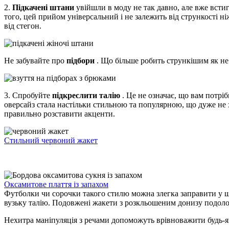
2.
Підкачені штани
увійшли в моду не так давно, але вже встиг
того, цей прийом універсальний і не залежить від стрункості н
від стегон.
Не забувайте про
підбори
. Що більше робить стрункішим як не
3. Спробуйте
підкреслити талію
. Це не означає, що вам потрі
оверсайз стала настільки стильною та популярною, що дуже не х
правильно розставити акценти.
Стильний червоний жакет
Оксамитове плаття із запахом
Футболки чи сорочки такого стилю можна злегка заправити у ш
вузьку талію. Подовжені жакети з розкльошеним донизу подолом 
Нехитра маніпуляція з речами допоможуть врівноважити будь-яку