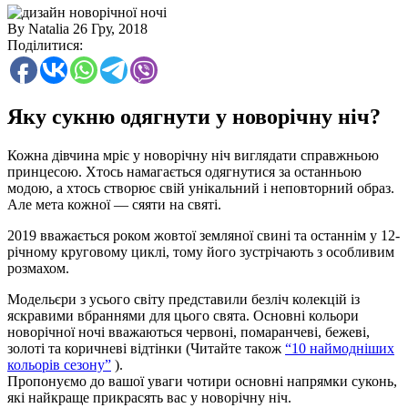
By Natalia
26 Гру, 2018
Поділитися:
Яку сукню одягнути у новорічну ніч?
Кожна дівчина мріє у новорічну ніч виглядати справжньою
принцесою. Хтось намагається одягнутися за останньою
модою, а хтось створює свій унікальний і неповторний образ.
Але мета кожної — сяяти на святі.
2019 вважається роком жовтої земляної свині та останнім у 12-
річному круговому циклі, тому його зустрічають з особливим
розмахом.
Модельєри з усього світу представили безліч колекцій із
яскравими вбраннями для цього свята. Основні кольори
новорічної ночі вважаються червоні, помаранчеві, бежеві,
золоті та коричневі відтінки (Читайте також
“10 наймодніших
кольорів сезону”
).
Пропонуємо до вашої уваги чотири основні напрямки суконь,
які найкраще прикрасять вас у новорічну ніч.