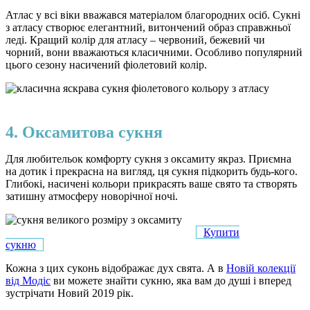
Атлас у всі віки вважався матеріалом благородних осіб. Сукні
з атласу створює елегантний, витончений образ справжньої
леді. Кращий колір для атласу – червоний, бежевий чи
чорний, вони вважаються класичними. Особливо популярний
цього сезону насичений фіолетовий колір.
4. Оксамитова сукня
Для любительок комфорту сукня з оксамиту якраз. Приємна
на дотик і прекрасна на вигляд, ця сукня підкорить будь-кого.
Глибокі, насичені кольори прикрасять ваше свято та створять
затишну атмосферу новорічної ночі.
Купити
сукню
Кожна з цих суконь відображає дух свята. А в
Новій колекції
від Модіс
ви можете знайти сукню, яка вам до душі і вперед
зустрічати Новий 2019 рік.