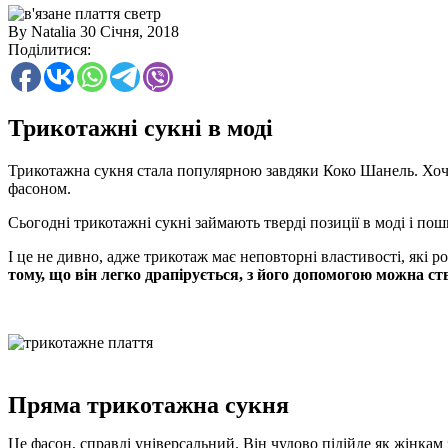
By Natalia
30 Січня, 2018
Поділитися:
Трикотажні сукні в моді
Трикотажна сукня стала популярною завдяки Коко Шанель. Хоча 
фасоном.
Сьогодні трикотажні сукні займають тверді позиції в моді і пош
І це не дивно, адже трикотаж має неповторні властивості, які 
тому, що він легко драпірується, з його допомогою можна ств
Пряма трикотажна сукня
Це фасон, справді універсальний. Він чудово підійде як жінка