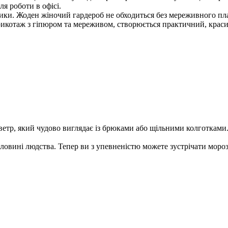
ля роботи в офісі.
ики. Жоден жіночий гардероб не обходиться без мереживного плат
котаж з гіпюром та мереживом, створюється практичний, красивий
етр, який чудово виглядає із брюками або щільними колготками.
овині людства. Тепер ви з упевненістю можете зустрічати морози