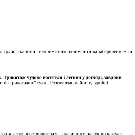
ної грубої тканини і непримітним одноманітним забарвленням та
о.
Трикотаж чудово носиться і легкий у догляді, завдяки
онів трикотажної сукні. Розглянемо найпопулярніші.
 сукня легко перетворюється з класичного на сукню кежуал