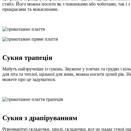
стайл. Його можна носити як з човниками або чоботами, так і
прикрасами та мокасинами.
Сукня трапеція
Мабуть найзручніше із суконь. Звужене у плечах та грудях і вільн
для літа та теплої, щільної для зими, можна носити цілий рік. 
можете про це задуматися.
Сукня з драпіруванням
Різноманітні складочки, хвилі, складочки, все це надає сукні о