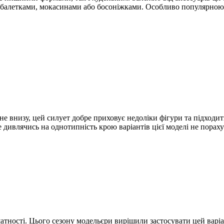
 з балетками, мокасинами або босоніжками. Особливо популярною
е внизу, цей силует добре приховує недоліки фігури та підходить д
Не дивлячись на однотипність крою варіантів цієї моделі не пора
шатності. Цього сезону модельєри вирішили застосувати цей варіа