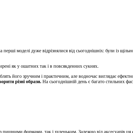
перші моделі дуже відрізнялися від сьогоднішніх: були із щіль
ирені як у ошатних так і в повсякденних сукнях.
роблять його зручним і практичним, але водночас виглядає ефектн
орити різні образи.
На сьогоднішній день є багато стильних фас
м з пишними формами, так і худеньким. Залежно від аксесуарів ця