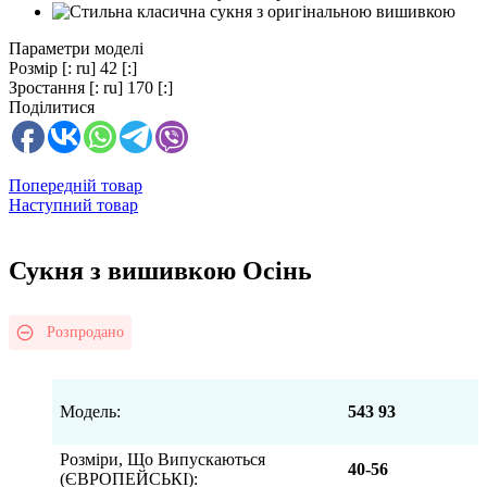
Параметри моделі
Розмір
[: ru] 42 [:]
Зростання
[: ru] 170 [:]
Поділитися
Попередній товар
Наступний товар
Сукня з вишивкою Осінь
Розпродано
Модель:
543 93
Розміри, Що Випускаються
40-56
(ЄВРОПЕЙСЬКІ):