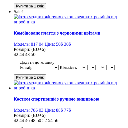
Sale!
Комбіноване плаття з червоними квітами
Модель:
817 04
Ціна:
50$
30$
Розміри:
(EU+6)
42
44
48
50
Додати до кошику
Розмір
Кількість
Костюм спортивний з ручною вишивкою
Модель:
786 03
Ціна:
88$
77$
Розміри:
(EU+6)
42
44
46
48
50
52
54
56