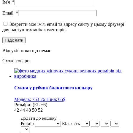
Ім'я
*
Email
*
Зберегти моє ім'я, email та адресу сайту у цьому браузері
для наступних моїх коментарів.
Відгуків поки що немає.
Схожі товари
Сукня у рубчик блакитного кольору
Модель:
753 26
Ціна:
65$
Розміри:
(EU+6)
42
44
48
50
52
Додати до кошику
Розмір
Кількість