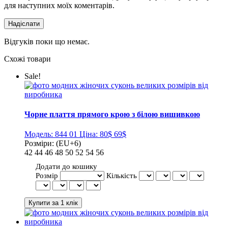
для наступних моїх коментарів.
Відгуків поки що немає.
Схожі товари
Sale!
Чорне плаття прямого крою з білою вишивкою
Модель:
844 01
Ціна:
80$
69$
Розміри:
(EU+6)
42
44
46
48
50
52
54
56
Додати до кошику
Розмір
Кількість