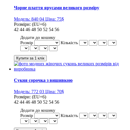
Чорне плаття ярусами великого розміру
Модель:
840 04
Ціна:
75$
Розміри:
(EU+6)
42
44
46
48
50
52
54
56
Додати до кошику
Розмір
Кількість
Сукня сорочка з вишивкою
Модель:
772 03
Ціна:
70$
Розміри:
(EU+6)
42
44
46
48
50
52
54
56
Додати до кошику
Розмір
Кількість