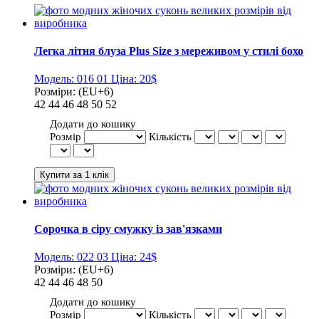
Легка літня блуза Plus Size з мереживом у стилі бохо
Модель:
016 01
Ціна:
20$
Розміри:
(EU+6)
42
44
46
48
50
52
Додати до кошику
Розмір
Кількість
Сорочка в сіру смужку із зав'язками
Модель:
022 03
Ціна:
24$
Розміри:
(EU+6)
42
44
46
48
50
Додати до кошику
Розмір
Кількість