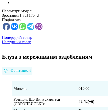
Параметри моделі
Зростання
[: ru] 170 [:]
Поділитися
Попередній товар
Наступний товар
Блуза з мереживним оздобленням
Є в наявності
Модель:
019 00
Розміри, Що Випускаються
42-52(+6)
(ЄВРОПЕЙСЬКІ):