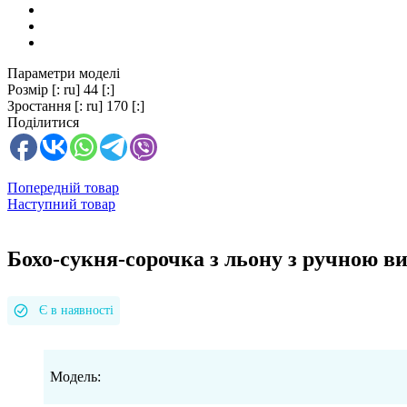
Параметри моделі
Розмір
[: ru] 44 [:]
Зростання
[: ru] 170 [:]
Поділитися
Попередній товар
Наступний товар
Бохо-сукня-сорочка з льону з ручною 
Є в наявності
Модель: