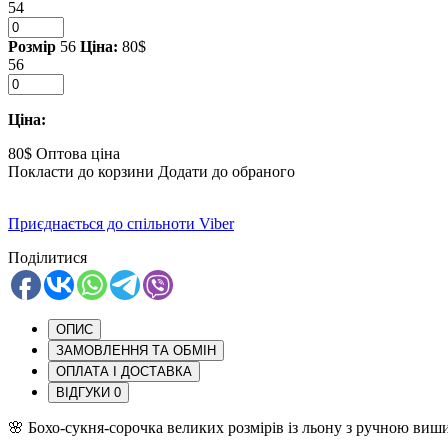
54
Розмір
56
Ціна:
80$
56
Ціна:
80$
Оптова ціна
Покласти до корзини
Додати до обраного
Приєднається до спільноти Viber
Поділитися
ОПИС
ЗАМОВЛЕННЯ ТА ОБМІН
ОПЛАТА І ДОСТАВКА
ВІДГУКИ
0
🌸 Бохо-сукня-сорочка великих розмірів із льону з ручною виш