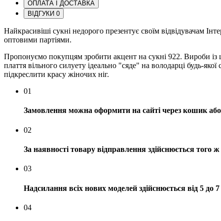
ОПЛАТА І ДОСТАВКА
ВІДГУКИ
0
Найкрасивіші сукні недорого презентує своїм відвідувачам Інт
оптовими партіями.
Пропонуємо покупцям зробити акцент на сукні 922. Вироби із 
плаття вільного силуету ідеально "сяде" на володарці будь-яко
підкреслити красу жіночих ніг.
01
Замовлення можна оформити на сайті через кошик або 
02
За наявності товару відправлення здійснюється того ж
03
Надсилання всіх нових моделей здійснюється від 5 до 7
04