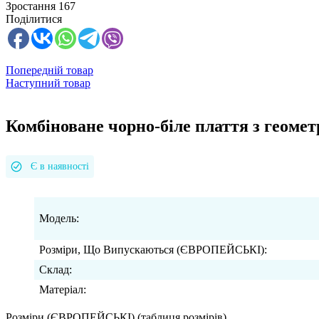
Зростання
167
Поділитися
Попередній товар
Наступний товар
Комбіноване чорно-біле плаття з геом
Є в наявності
Модель:
Розміри, Що Випускаються (ЄВРОПЕЙСЬКІ):
Склад:
Матеріал:
Розміри (ЄВРОПЕЙСЬКІ)
(таблиця розмірів)