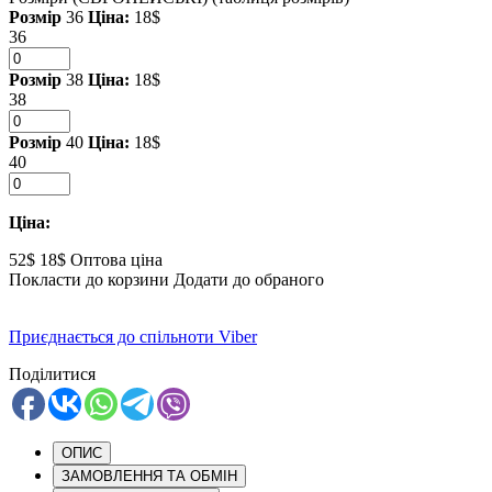
Розмір
36
Ціна:
18$
36
Розмір
38
Ціна:
18$
38
Розмір
40
Ціна:
18$
40
Ціна:
52$
18$
Оптова ціна
Покласти до корзини
Додати до обраного
Приєднається до спільноти Viber
Поділитися
ОПИС
ЗАМОВЛЕННЯ ТА ОБМІН