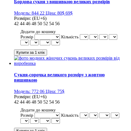
Бордова сукня з вишивкою великих розмірів
Модель:
844 22
Ціна:
80$
69$
Розміри:
(EU+6)
42
44
46
48
50
52
54
56
Додати до кошику
Розмір
Кількість
Сукня-сорочка великого розміру з жовтою
вишивкою
Модель:
772 06
Ціна:
75$
Розміри:
(EU+6)
42
44
46
48
50
52
54
56
Додати до кошику
Розмір
Кількість