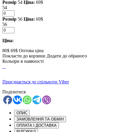
Розмір
54
Ціна:
69$
54
Розмір
56
Ціна:
69$
56
Ціна:
80$
69$
Оптова ціна
Покласти до корзини
Додати до обраного
Кольори в наявності
Приєднається до спільноти Viber
Поділитися
ОПИС
ЗАМОВЛЕННЯ ТА ОБМІН
ОПЛАТА І ДОСТАВКА
ВІДГУКИ
0