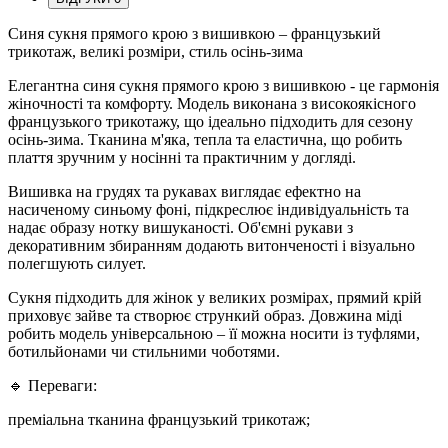
Синя сукня прямого крою з вишивкою – французький
трикотаж, великі розміри, стиль осінь-зима
Елегантна синя сукня прямого крою з вишивкою - це гармонія
жіночності та комфорту. Модель виконана з високоякісного
французького трикотажу, що ідеально підходить для сезону
осінь-зима. Тканина м'яка, тепла та еластична, що робить
плаття зручним у носінні та практичним у догляді.
Вишивка на грудях та рукавах виглядає ефектно на
насиченому синьому фоні, підкреслює індивідуальність та
надає образу нотку вишуканості. Об'ємні рукави з
декоративним збиранням додають витонченості і візуально
полегшують силует.
Сукня підходить для жінок у великих розмірах, прямий крій
приховує зайве та створює стрункий образ. Довжина міді
робить модель універсальною – її можна носити із туфлями,
ботильйонами чи стильними чоботями.
🔹 Переваги:
преміальна тканина французький трикотаж;