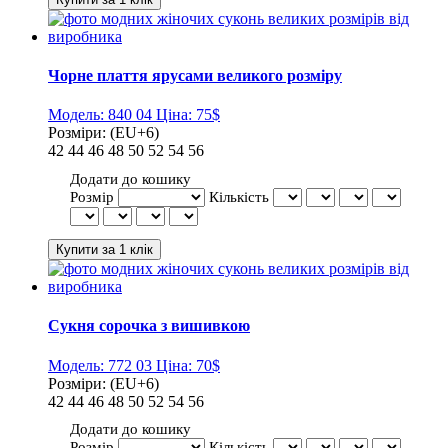
Чорне плаття ярусами великого розміру
Модель:
840 04
Ціна:
75$
Розміри:
(EU+6)
42
44
46
48
50
52
54
56
Додати до кошику
Розмір
Кількість
Сукня сорочка з вишивкою
Модель:
772 03
Ціна:
70$
Розміри:
(EU+6)
42
44
46
48
50
52
54
56
Додати до кошику
Розмір
Кількість