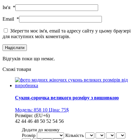
Ім'я
*
Email
*
Зберегти моє ім'я, email та адресу сайту у цьому браузері
для наступних моїх коментарів.
Відгуків поки що немає.
Схожі товари
Сукня-сорочка великого розміру з вишивкою
Модель:
858 10
Ціна:
75$
Розміри:
(EU+6)
42
44
46
48
50
52
54
56
Додати до кошику
Розмір
Кількість