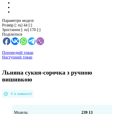
Параметри моделі
Розмір
[: ru] 44 [:]
Зростання
[: ru] 170 [:]
Поділитися
Попередній товар
Наступний товар
Льняна сукня-сорочка з ручною
вишивкою
Є в наявності
Модель:
239 13