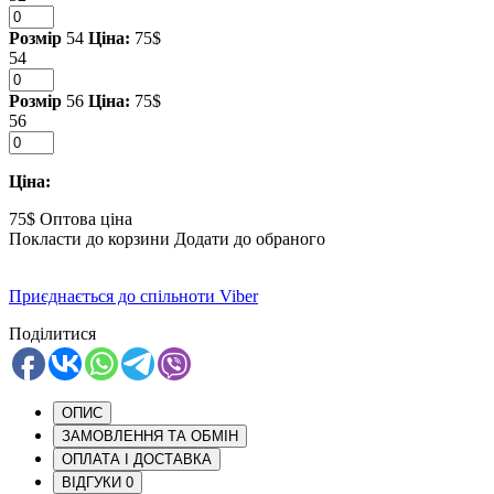
Розмір
54
Ціна:
75$
54
Розмір
56
Ціна:
75$
56
Ціна:
75$
Оптова ціна
Покласти до корзини
Додати до обраного
Приєднається до спільноти Viber
Поділитися
ОПИС
ЗАМОВЛЕННЯ ТА ОБМІН
ОПЛАТА І ДОСТАВКА
ВІДГУКИ
0