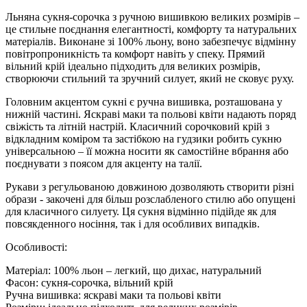
Льняна сукня-сорочка з ручною вишивкою великих розмірів –
це стильне поєднання елегантності, комфорту та натуральних
матеріалів. Виконане зі 100% льону, воно забезпечує відмінну
повітропроникність та комфорт навіть у спеку. Прямий
вільний крій ідеально підходить для великих розмірів,
створюючи стильний та зручний силует, який не сковує руху.
Головним акцентом сукні є ручна вишивка, розташована у
нижній частині. Яскраві маки та польові квіти надають поряд
свіжість та літній настрій. Класичний сорочковий крій з
відкладним коміром та застібкою на гудзики робить сукню
універсальною – її можна носити як самостійне вбрання або
поєднувати з поясом для акценту на талії.
Рукави з регульованою довжиною дозволяють створити різні
образи - закочені для більш розслабленого стилю або опущені
для класичного силуету. Ця сукня відмінно підійде як для
повсякденного носіння, так і для особливих випадків.
Особливості:
Матеріал: 100% льон – легкий, що дихає, натуральний
Фасон: сукня-сорочка, вільний крій
Ручна вишивка: яскраві маки та польові квіти