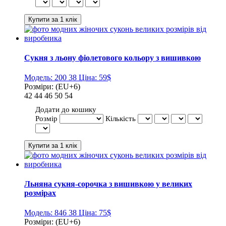
Сукня з льону фіолетового кольору з вишивкою
Модель:
200 38
Ціна:
59$
Розміри:
(EU+6)
42
44
46
50
54
Додати до кошику
Розмір
Кількість
Льняна сукня-сорочка з вишивкою у великих
розмірах
Модель:
846 38
Ціна:
75$
Розміри:
(EU+6)