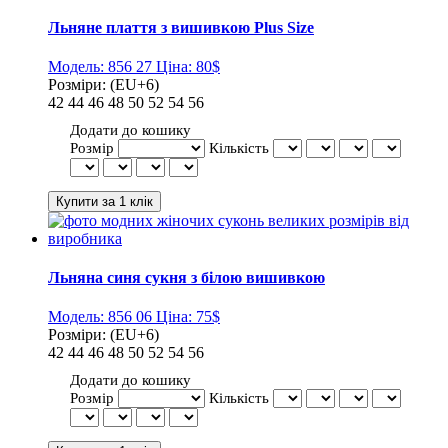
Льняне плаття з вишивкою Plus Size
Модель:
856 27
Ціна:
80$
Розміри:
(EU+6)
42
44
46
48
50
52
54
56
Додати до кошику
Розмір
Кількість
Льняна синя сукня з білою вишивкою
Модель:
856 06
Ціна:
75$
Розміри:
(EU+6)
42
44
46
48
50
52
54
56
Додати до кошику
Розмір
Кількість