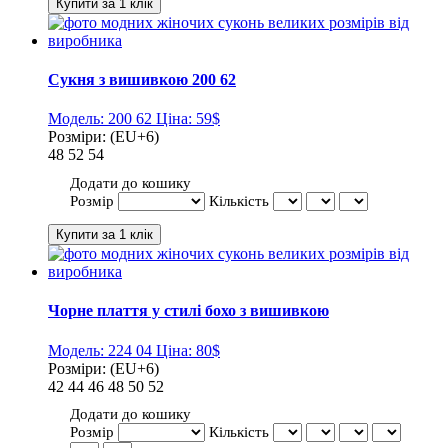
Сукня з вишивкою 200 62
Модель:
200 62
Ціна:
59$
Розміри:
(EU+6)
48
52
54
Додати до кошику
Розмір
Кількість
Чорне плаття у стилі бохо з вишивкою
Модель:
224 04
Ціна:
80$
Розміри:
(EU+6)
42
44
46
48
50
52
Додати до кошику
Розмір
Кількість