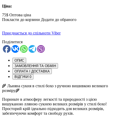
Ціна:
75$
Оптова ціна
Покласти до корзини
Додати до обраного
Приєднається до спільноти Viber
Поділитися
ОПИС
ЗАМОВЛЕННЯ ТА ОБМІН
ОПЛАТА І ДОСТАВКА
ВІДГУКИ
0
🌾 Льняна сукня в стилі бохо з ручною вишивкою великого
розміру🌾
Пориньте в атмосферу легкості та природності з цією
вишуканою лляною сукнею великих розмірів у стилі бохо!
Просторий крій ідеально підходить для великих розмірів,
забезпечуючи комфорт та свободу рухів.