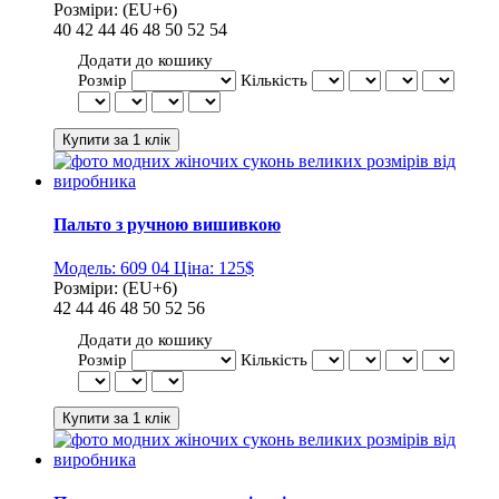
Розміри:
(EU+6)
40
42
44
46
48
50
52
54
Додати до кошику
Розмір
Кількість
Пальто з ручною вишивкою
Модель:
609 04
Ціна:
125$
Розміри:
(EU+6)
42
44
46
48
50
52
56
Додати до кошику
Розмір
Кількість