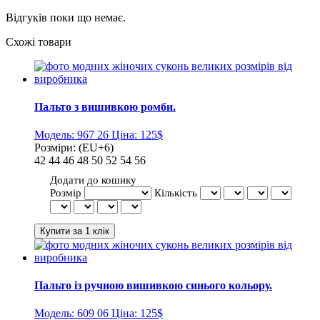
Відгуків поки що немає.
Схожі товари
Пальто з вишивкою ромби.
Модель:
967 26
Ціна:
125$
Розміри:
(EU+6)
42
44
46
48
50
52
54
56
Додати до кошику
Розмір
Кількість
Пальто із ручною вишивкою синього кольору.
Модель:
609 06
Ціна:
125$