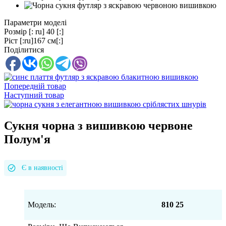
Параметри моделі
Розмір
[: ru] 40 [:]
Ріст
[:ru]167 см[:]
Поділитися
Попередній товар
Наступний товар
Сукня чорна з вишивкою червоне
Полум'я
Є в наявності
Модель:
810 25