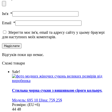
Ім'я
*
Email
*
Зберегти моє ім'я, email та адресу сайту у цьому браузері
для наступних моїх коментарів.
Відгуків поки що немає.
Схожі товари
Sale!
Стильна чорна сукня з вишивкою сірого кольору.
Модель:
695 10
Ціна:
75$
25$
Розміри:
(EU+6)
44
48