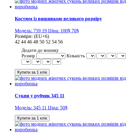
Костюм із вишивкою великого розміру
Модель:
759 19
Ціна:
100$
70$
Розміри:
(EU+6)
42
44
46
48
50
52
54
56
Додати до кошику
Розмір
Кількість
Сукня у рубчик 345 11
Модель:
345 11
Ціна:
50$