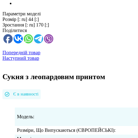
Параметри моделі
Розмір
[: ru] 44 [:]
Зростання
[: ru] 170 [:]
Поділитися
Попередній товар
Наступний товар
Сукня з леопардовим принтом
Є в наявності
Модель:
Розміри, Що Випускаються (ЄВРОПЕЙСЬКІ):