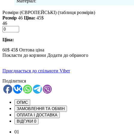
Матеріал:
Розміри (ЄВРОПЕЙСЬКІ)
(таблиця розмірів)
Розмір
46
Ціна:
45$
46
Ціна:
60$
45$
Оптова ціна
Покласти до корзини
Додати до обраного
Приєднається до спільноти Viber
Поділитися
ОПИС
ЗАМОВЛЕННЯ ТА ОБМІН
ОПЛАТА І ДОСТАВКА
ВІДГУКИ
0
01