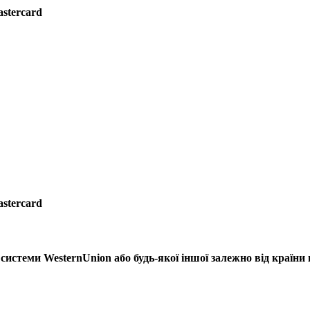
astercard
astercard
системи WesternUnion або будь-якої іншої залежно від країни