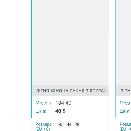
ЛІТНЯ ЖІНОЧА СУКНЯ З ЯСКРАВИМ МАЛ
ЛІТ
РОЗМІР
РОЗМІР
184 40
Модель:
Моде
40 $
Ціна:
Ціна:
КІЛЬКІСТЬ
КІЛЬКІС
Розміри:
Розм
42
44
46
(EU +6)
(EU +