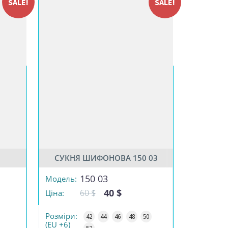
SALE!
SALE!
СУКНЯ ШИФОНОВА 150 03
РОЗМІР
150 03
Модель:
40 $
60 $
Ціна:
КІЛЬКІСТЬ
Розміри:
42
44
46
48
50
(EU +6)