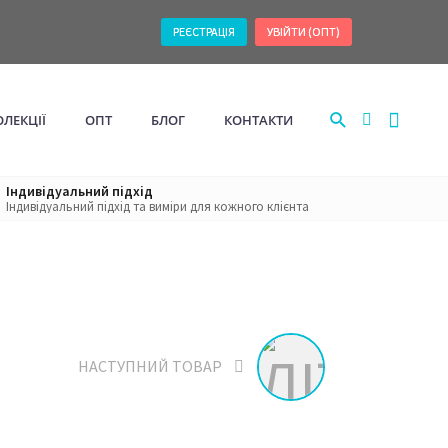
РЕЄСТРАЦІЯ
УВІЙТИ (ОПТ)
ОЛЕКЦІЇ
ОПТ
БЛОГ
КОНТАКТИ
Тут будуть Ваші обрані товари
Індивідуальний підхід
Новини
ЛІТНЯ КОЛЕКЦІЯ 2026
Індивідуальний підхід та виміри для кожного клієнта
Костюми брючні
Корисне
Туніки, блузи, жакети
НАСТУПНИЙ ТОВАР