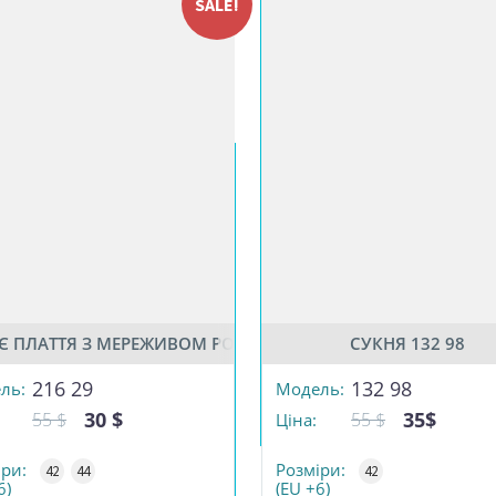
SALE!
ЮНКОМ
НЄ ПЛАТТЯ З МЕРЕЖИВОМ РОЖЕВОГО КОЛЬОРУ
СУКНЯ 132 98
РОЗМІР
216 29
132 98
ль:
Модель:
30 $
35$
55 $
55 $
Ціна:
ТЬ
КІЛЬКІСТЬ
іри:
Розміри:
42
44
42
6)
(EU +6)