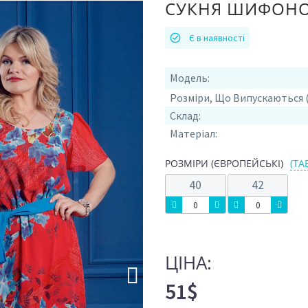
СУКНЯ ШИФОНОВ
Є в наявності
Модель:
Розміри, Що Випускаються
Склад:
Розмір
40
Розмір
42
Матеріал:
Ціна:
51$
Ціна:
51$
РОЗМІРИ (ЄВРОПЕЙСЬКІ)
(ТА
40
42
ЦІНА:
51$