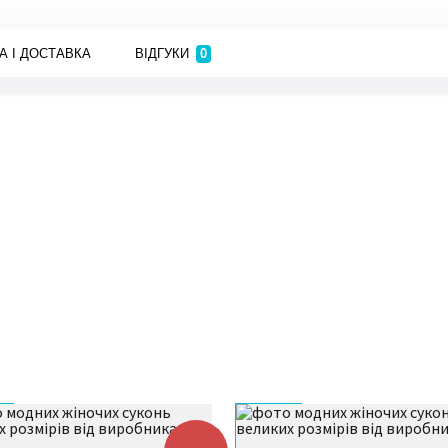
0
А І ДОСТАВКА
ВІДГУКИ
і
За наявності товару відправлення
02
0
здійснюється того ж дня або наступного
після уточнення способу оплати.
Вартість доставки по поверненню/
05
обміну товару оплачує покупець
ння.