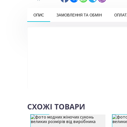
ОПИС
ЗАМОВЛЕННЯ ТА ОБМІН
ОПЛАТ
Замовлення можна оформити на сайт
01
через кошик або зв'язатися з
менеджером за телефоном
+380979406186 (Viber, WhatsApp).
Обмін та повернення товару
04
здійснюється протягом 14 днів з
моменту відправки. Товар підлягає
обміну або поверненню за наявності
ярлика без видимих ​​ознак використа
СХОЖІ ТОВАРИ