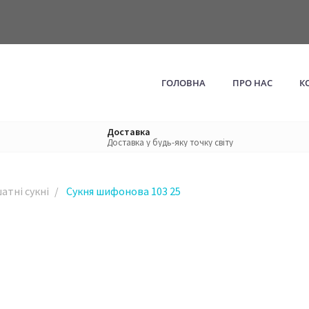
ГОЛОВНА
ПРО НАС
К
Доставка
КОЛЕКЦІЯ ЛЬОН З ВИШИВКОЮ
Доставка у будь-яку точку світу
Льняні блузки з вишивкою
атні сукні
Сукня шифонова 103 25
Льняні костюми з вишивкою
Льняні сукні з вишивкою