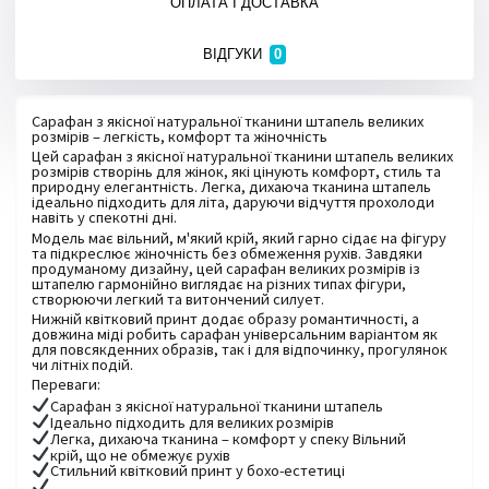
ОПЛАТА І ДОСТАВКА
0
ВІДГУКИ
Замовлення можна оформити на сайті через
Сарафан з якісної натуральної тканини штапель великих
01
кошик або зв'язатися з менеджером за
розмірів – легкість, комфорт та жіночність
телефоном +380979406186 (Viber, WhatsApp).
Цей сарафан з якісної натуральної тканини штапель великих
розмірів створінь для жінок, які цінують комфорт, стиль та
природну елегантність. Легка, дихаюча тканина штапель
За наявності товару відправлення
ідеально підходить для літа, даруючи відчуття прохолоди
02
здійснюється того ж дня або наступного після
навіть у спекотні дні.
уточнення способу оплати.
Модель має вільний, м'який крій, який гарно сідає на фігуру
та підкреслює жіночність без обмеження рухів. Завдяки
продуманому дизайну, цей сарафан великих розмірів із
Надсилання всіх нових моделей здійснюється
штапелю гармонійно виглядає на різних типах фігури,
03
від 5 до 7 робочих днів
створюючи легкий та витончений силует.
Нижній квітковий принт додає образу романтичності, а
довжина міді робить сарафан універсальним варіантом як
Обмін та повернення товару здійснюється
для повсякденних образів, так і для відпочинку, прогулянок
04
чи літніх подій.
протягом 14 днів з моменту відправки. Товар
підлягає обміну або поверненню за наявності
Переваги:
ярлика без видимих ​​ознак використання.
Сарафан з якісної натуральної тканини штапель
Ідеально підходить для великих розмірів
Легка, дихаюча тканина – комфорт у спеку
Вільний
Вартість доставки по поверненню/обміну
крій, що не обмежує рухів
05
товару оплачує покупець
Стильний квітковий принт у бохо-естетиці