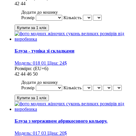
42
44
Додати до кошику
Розмір
Кількість
Блуза - туніка зі складками
Модель:
018 01
Ціна:
24$
Розміри:
(EU+6)
42
44
46
50
Додати до кошику
Розмір
Кількість
Блуза з мереживом абрикосового кольору.
Модель:
017 03
Ціна:
20$