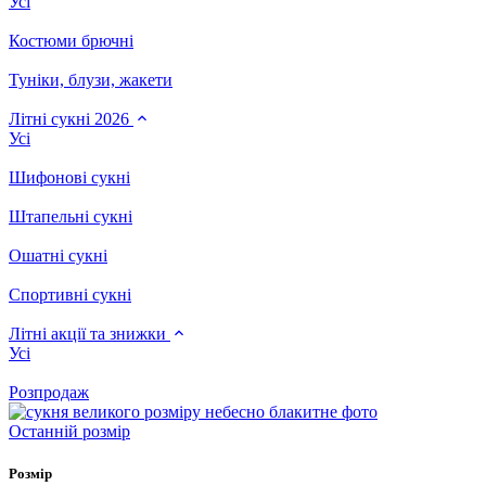
Усі
Костюми брючні
Туніки, блузи, жакети
Літні сукні 2026
Усі
Шифонові сукні
Штапельні сукні
Ошатні сукні
Спортивні сукні
Літні акції та знижки
Усі
Розпродаж
Останній розмір
Розмір