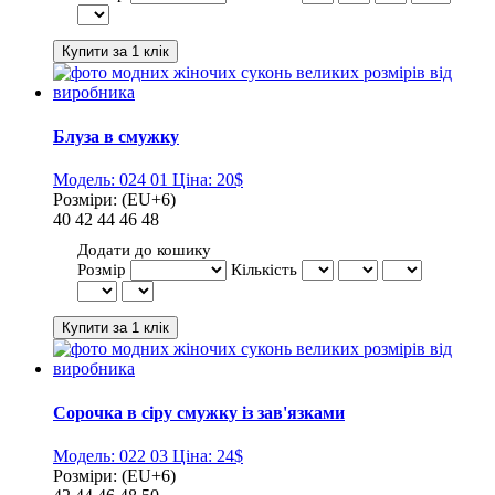
Блуза в смужку
Модель:
024 01
Ціна:
20$
Розміри:
(EU+6)
40
42
44
46
48
Додати до кошику
Розмір
Кількість
Сорочка в сіру смужку із зав'язками
Модель:
022 03
Ціна:
24$
Розміри:
(EU+6)