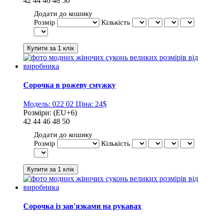
42
44
46
48
50
Додати до кошику
Розмір
Кількість
Сорочка в рожеву смужку
Модель:
022 02
Ціна:
24$
Розміри:
(EU+6)
42
44
46
48
50
Додати до кошику
Розмір
Кількість
Сорочка із зав'язками на рукавах