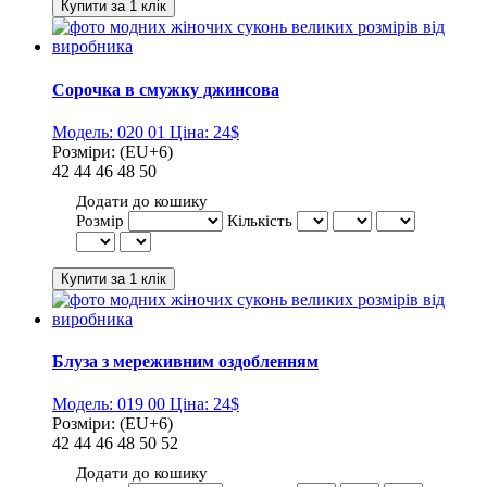
Сорочка в смужку джинсова
Модель:
020 01
Ціна:
24$
Розміри:
(EU+6)
42
44
46
48
50
Додати до кошику
Розмір
Кількість
Блуза з мереживним оздобленням
Модель:
019 00
Ціна:
24$
Розміри:
(EU+6)
42
44
46
48
50
52
Додати до кошику