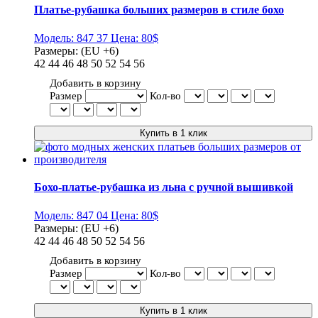
Платье-рубашка больших размеров в стиле бохо
Модель:
847 37
Цена:
80$
Размеры:
(EU +6)
42
44
46
48
50
52
54
56
Добавить в корзину
Размер
Кол-во
Бохо-платье-рубашка из льна с ручной вышивкой
Модель:
847 04
Цена:
80$
Размеры:
(EU +6)
42
44
46
48
50
52
54
56
Добавить в корзину
Размер
Кол-во