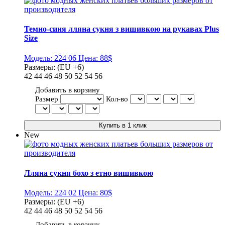
Темно-синя лляна сукня з вишивкою на рукавах Plus
Size
Модель:
224 06
Цена:
88$
Размеры:
(EU +6)
42
44
46
48
50
52
54
56
Добавить в корзину
Размер
Кол-во
New
Лляна сукня бохо з етно вишивкою
Модель:
224 02
Цена:
80$
Размеры:
(EU +6)
42
44
46
48
50
52
54
56
Добавить в корзину