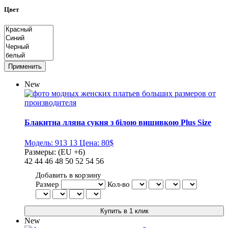
Цвет
New
Блакитна лляна сукня з білою вишивкою Plus Size
Модель:
913 13
Цена:
80$
Размеры:
(EU +6)
42
44
46
48
50
52
54
56
Добавить в корзину
Размер
Кол-во
New