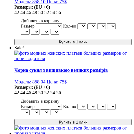
Модель:
858 10
Цена:
75$
Размеры:
(EU +6)
42
44
46
48
50
52
54
56
Добавить в корзину
Размер
Кол-во
Sale!
Чорна сукня з вишивкою великих розмірів
Модель:
858 04
Цена:
75$
Размеры:
(EU +6)
42
44
46
48
50
52
54
56
Добавить в корзину
Размер
Кол-во