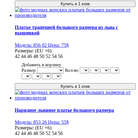
Платье трапецией большого размера из льна с
вышивкой
Модель:
856 02
Цена:
75$
Размеры:
(EU +6)
42
44
46
48
50
52
54
56
Добавить в корзину
Размер
Кол-во
Нарядное льняное платье большого размера
Модель:
853 26
Цена:
55$
Размеры:
(EU +6)
42
44
46
48
50
52
54
56