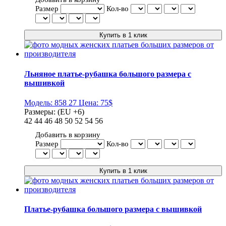
Размер
Кол-во
Льняное платье-рубашка большого размера с
вышивкой
Модель:
858 27
Цена:
75$
Размеры:
(EU +6)
42
44
46
48
50
52
54
56
Добавить в корзину
Размер
Кол-во
Платье-рубашка большого размера с вышивкой