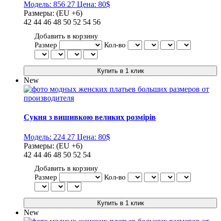
Модель:
856 27
Цена:
80$
Размеры:
(EU +6)
42
44
46
48
50
52
54
56
Добавить в корзину
Размер
Кол-во
New
Сукня з вишивкою великих розмірів
Модель:
224 27
Цена:
80$
Размеры:
(EU +6)
42
44
46
48
50
52
54
Добавить в корзину
Размер
Кол-во
New