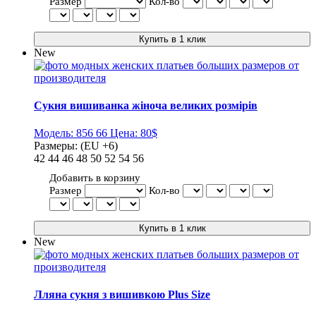
Размер
Кол-во
New
Сукня вишиванка жіноча великих розмірів
Модель:
856 66
Цена:
80$
Размеры:
(EU +6)
42
44
46
48
50
52
54
56
Добавить в корзину
Размер
Кол-во
New
Лляна сукня з вишивкою Plus Size