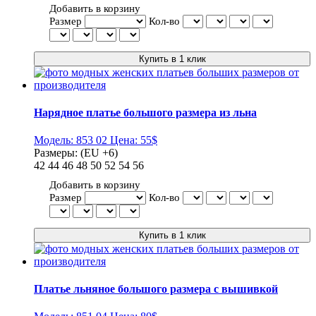
Добавить в корзину
Размер
Кол-во
Нарядное платье большого размера из льна
Модель:
853 02
Цена:
55$
Размеры:
(EU +6)
42
44
46
48
50
52
54
56
Добавить в корзину
Размер
Кол-во
Платье льняное большого размера с вышивкой