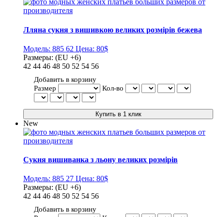
Лляна сукня з вишивкою великих розмірів бежева
Модель:
885 62
Цена:
80$
Размеры:
(EU +6)
42
44
46
48
50
52
54
56
Добавить в корзину
Размер
Кол-во
New
Сукня вишиванка з льону великих розмірів
Модель:
885 27
Цена:
80$
Размеры:
(EU +6)
42
44
46
48
50
52
54
56
Добавить в корзину