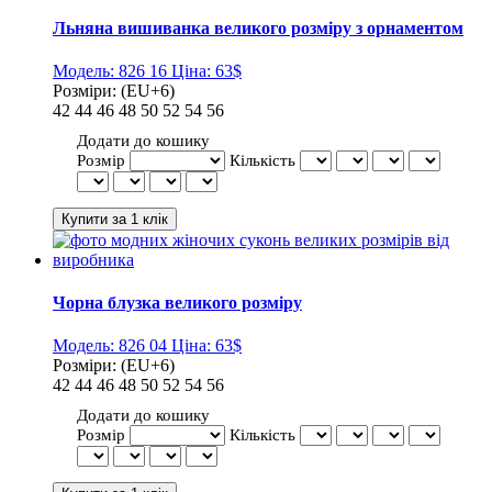
Льняна вишиванка великого розміру з орнаментом
Модель:
826 16
Ціна:
63$
Розміри:
(EU+6)
42
44
46
48
50
52
54
56
Додати до кошику
Розмір
Кількість
Чорна блузка великого розміру
Модель:
826 04
Ціна:
63$
Розміри:
(EU+6)
42
44
46
48
50
52
54
56
Додати до кошику
Розмір
Кількість