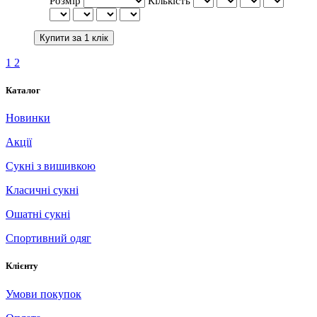
Розмір
Кількість
1
2
Каталог
Новинки
Акції
Сукні з вишивкою
Класичні сукні
Ошатні сукні
Спортивний одяг
Клієнту
Умови покупок