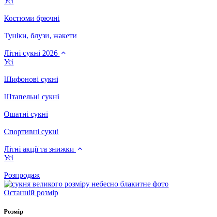
Усі
Костюми брючні
Туніки, блузи, жакети
Літні сукні 2026
Усі
Шифонові сукні
Штапельні сукні
Ошатні сукні
Спортивні сукні
Літні акції та знижки
Усі
Розпродаж
Останній розмір
Розмір