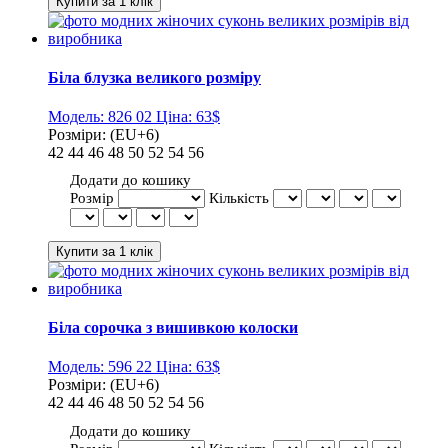
Біла блузка великого розміру
Модель:
826 02
Ціна:
63$
Розміри:
(EU+6)
42
44
46
48
50
52
54
56
Додати до кошику
Розмір
Кількість
Біла сорочка з вишивкою колоски
Модель:
596 22
Ціна:
63$
Розміри:
(EU+6)
42
44
46
48
50
52
54
56
Додати до кошику